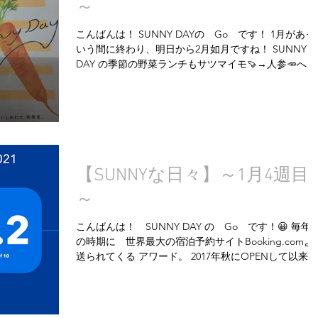
～
こんばんは！ SUNNY DAYの Go です！ 1月があっ
いう間に終わり、明日から2月如月ですね！ SUNNY
DAY の季節の野菜ランチもサツマイモ🍠→人参🥕へと
移り変わります。 今回使用する人参は、なんと自社農
場 Sunnyside...
【SUNNYな日々】～1月4週目
～
こんばんは！ SUNNY DAY の Go です！😀 毎年
の時期に 世界最大の宿泊予約サイトBooking.comよ
送られてくる アワード。 2017年秋にOPENして以来、
2019・2020と【9.2】（10点中 9.2）を受賞している
ですが、...