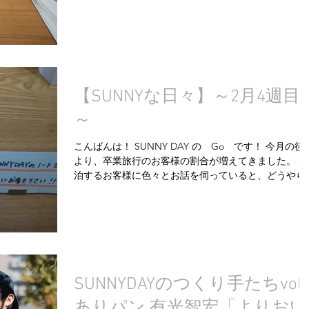
を卒業致しました。 この2年間大したことは教えてな
のですが、とても優秀な仕事ぶりで、いつも...
【SUNNYな日々】～2月4週目
～
こんばんは！ SUNNY DAY の Go です！ 今月の後
より、卒業旅行のお客様の割合が増えてきました。 宿
泊するお客様に色々とお話を伺っていると、どうやら
国ブームだそうです。😊 確かに海外は勿論のこと、北
海道や沖縄にも行きにくいコロナ禍の旅行事情。...
SUNNYDAYのつくり手たちvol.
ありパン 有光智宏「よりおい