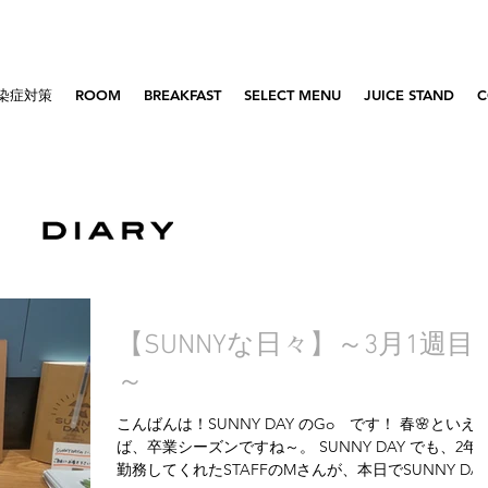
染症対策
ROOM
BREAKFAST
SELECT MENU
JUICE STAND
C
【SUNNYな日々】～3月1週目
～
こんばんは！SUNNY DAY のGo です！ 春🌸といえ
ば、卒業シーズンですね～。 SUNNY DAY でも、2年
勤務してくれたSTAFFのMさんが、本日でSUNNY DA