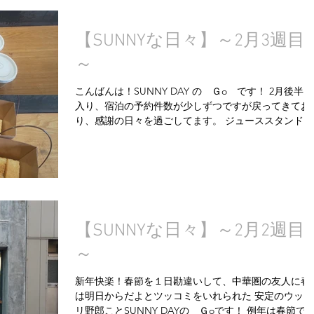
【SUNNYな日々】～2月3週目
～
こんばんは！SUNNY DAY の Ｇo です！ 2月後半に
入り、宿泊の予約件数が少しずつですが戻ってきてお
り、感謝の日々を過ごしてます。 ジューススタンドの
方も、徐々に認知度が向上しており、少しずつですが
ジュースやランチの販売数も増えてきています。こち
も感謝の毎日です...
【SUNNYな日々】～2月2週目
～
新年快楽！春節を１日勘違いして、中華圏の友人に春
は明日からだよとツッコミをいれられた 安定のウッカ
リ野郎ことSUNNY DAYの Ｇoです！ 例年は春節で