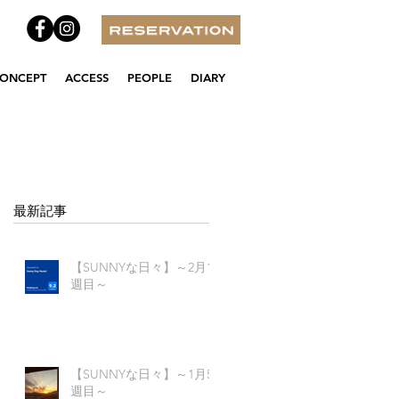
ONCEPT
ACCESS
PEOPLE
DIARY
最新記事
【SUNNYな日々】～2月1
週目～
間
【SUNNYな日々】～1月5
Y
週目～