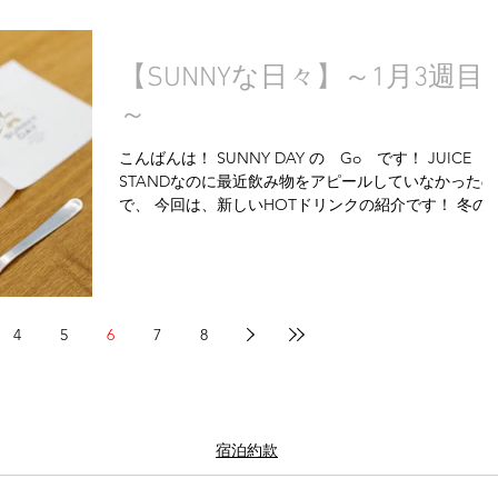
【SUNNYな日々】～1月3週目
～
こんばんは！ SUNNY DAY の Go です！ JUICE
STANDなのに最近飲み物をアピールしていなかったの
で、 今回は、新しいHOTドリンクの紹介です！ 冬の
物といえば、ビタミンCたっぷりのレモン！🍋 （イメ
ジ的に、レモンは夏の果物だと思っていましたが、実
は...
4
5
6
7
8
宿泊約款