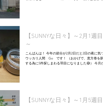
わうこのシーズンも、今年はとても落ち着いておりま
す。 SUNNY DAY も例年と比べるとかなり落ち着い
ます。...
【SUNNYな日々】～2月1週目
～
こんばんは！ 今年の節分が2月2日だと2日の夜に気づ
ウッカリ人間 Go です！ （おかげで、恵方巻を購
する為に5件探しまわる羽目になりました😅） 今月か
スタートの人参🥕ランチ。スタートは好調で、ありが
いことに、...
【SUNNYな日々】～1月5週目