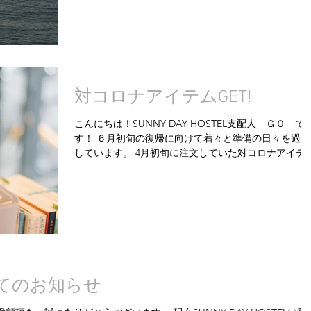
対コロナアイテムGET!
こんにちは！SUNNY DAY HOSTEL支配人 ＧＯ で
す！ ６月初旬の復帰に向けて着々と準備の日々を過ご
しています。 4月初旬に注文していた対コロナアイテ
【次亜塩素酸水噴霧器】が、一昨日にようやく手元に
きました。コロナの影響で、工場での製造が遅れてい
為、納入まで...
てのお知らせ