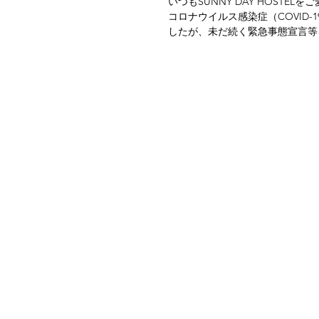
いつもSUNNY DAY HOSTELをご愛顧頂き、誠にありがとうございます。 現在SUNNY DAY HOSTELは新型
コロナウイルス感染症（COVID
したが、未だ続く緊急事態宣言等を