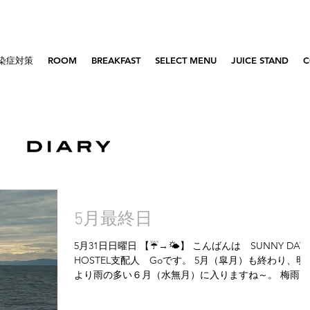
染症対策
ROOM
BREAKFAST
SELECT MENU
JUICE STAND
C
5月最終日
5月31日日曜日 【☔️→🌤️】 こんばんは SUNNY DAY
HOSTEL支配人 Goです。 5月（皐月）も終わり、明
より雨の多い６月（水無月）に入りますね～。 梅雨の
雨で、新型コロナウイルスを全て洗い流してほしいも
です。...