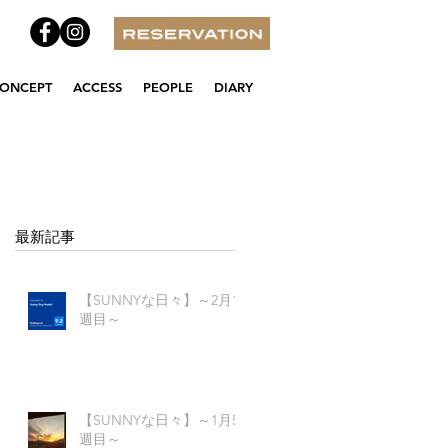
ONCEPT
ACCESS
PEOPLE
DIARY
最新記事
【SUNNYな日々】～2月1
週目～
日
の
【SUNNYな日々】～1月5
週目～