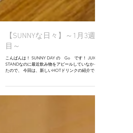
【SUNNYな日々】～1月3週
目～
こんばんは！ SUNNY DAY の Go です！ JUICE
STANDなのに最近飲み物をアピールしていなかっ
たので、 今回は、新しいHOTドリンクの紹介で
す！ 冬の果物といえば、ビタミンCたっぷりのレ
モン！🍋 （イメージ的に、レモンは夏の果物だと
思っていましたが、実は...