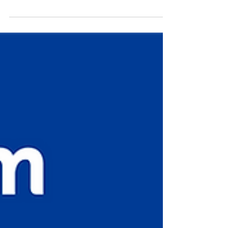
SUNNY DAY の季節の野菜ランチもサツマイモ🍠
→人参🥕へと移り変わります。 今回使用する人参
は、なんと自社農場 Sunnyside...