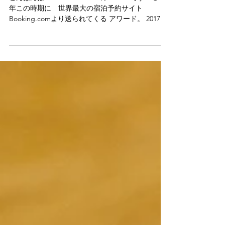
【SUNNYな日々】～1月4週
目～
こんばんは！ SUNNY DAY の Go です！😀 毎
年この時期に 世界最大の宿泊予約サイト
Booking.comより送られてくる アワード。 2017年
秋にOPENして以来、2019・2020と【9.2】（10点
中 9.2）を受賞しているのですが、...