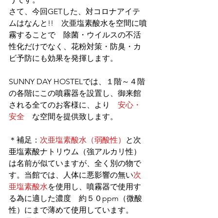
さて、今回GETした、対コロナアイテ
ムはなんと!!　次亜塩素酸水を空間に噴
霧することで　除菌・ウイルスの不活
性化だけでなく、花粉対策・防臭・カ
ビ予防にも効果を発揮します。
SUNNY DAY HOSTELでは、１階～４階
の各階にこの噴霧器を設置し、御来館
される全てのお客様に、より　
安心・
安全　
な空間を提供致します。
＊補足：
次亜塩素酸水（弱酸性）
と次
亜塩素酸ナトリウム（強アルカリ性）
は名前が似ていますが、全く別の物で
す。当館では、人体に悪影響の無い
次
亜塩素酸水
を使用し、噴霧器で使用す
る為に適した濃度　約５０ppm（微酸
性）にまで薄めて使用しています。