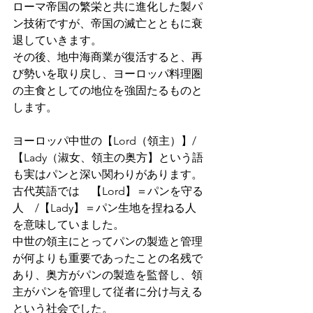
ローマ帝国の繁栄と共に進化した製パ
ン技術ですが、帝国の滅亡とともに衰
退していきます。
その後、地中海商業が復活すると、再
び勢いを取り戻し、ヨーロッパ料理圏
の主食としての地位を強固たるものと
します。
ヨーロッパ中世の【Lord（領主）】/
【Lady（淑女、領主の奥方】という語
も実はパンと深い関わりがあります。
古代英語では　【Lord】＝パンを守る
人　/【Lady】＝パン生地を捏ねる人　
を意味していました。
中世の領主にとってパンの製造と管理
が何よりも重要であったことの名残で
あり、奥方がパンの製造を監督し、領
主がパンを管理して従者に分け与える
という社会でした。