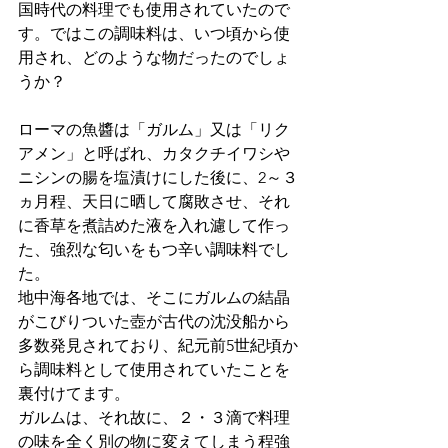
国時代の料理でも使用されていたので
す。ではこの調味料は、いつ頃から使
用され、どのような物だったのでしょ
うか？
ローマの魚醬は「ガルム」又は「リク
アメン」と呼ばれ、カタクチイワシや
ニシンの腸を塩漬けにした後に、2～３
ヵ月程、天日に晒して腐敗させ、それ
に香草を煮詰めた液を入れ濾して作っ
た、強烈な匂いをもつ辛い調味料でし
た。
地中海各地では、そこにガルムの結晶
がこびりついた壺が古代の沈没船から
多数発見されており、紀元前5世紀頃か
ら調味料として使用されていたことを
裏付けてます。
ガルムは、それ故に、２・３滴で料理
の味を全く別の物に変えてしまう程強