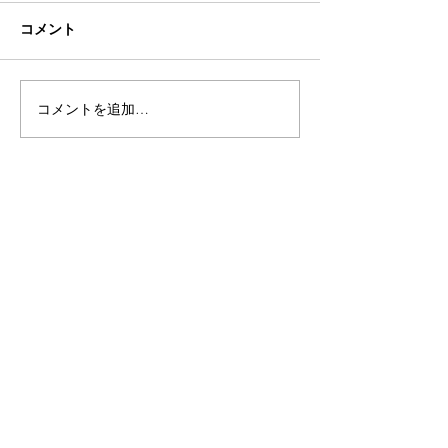
コメント
コメントを追加…
最新記事
【SUNNYな日々】～2月1週目～