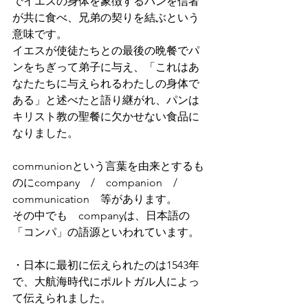
でイエスの身体を象徴するパンを信者
が共に食べ、兄弟の契りを結ぶという
意味です。
イエスが使徒たちとの最後の晩餐でパ
ンをちぎって弟子に与え、「これはあ
なたたちに与えられるわたしの身体で
ある」と述べたと語り継がれ、パンは
キリスト教の聖餐に欠かせない食品に
なりました。
communionという言葉を由来とするも
のにcompany　/　companion　/　
communication　等があります。
その中でも　companyは、日本語の
「コンパ」の語源といわれています。
・日本に最初に伝えられたのは1543年
で、大航海時代にポルトガル人によっ
て伝えられました。