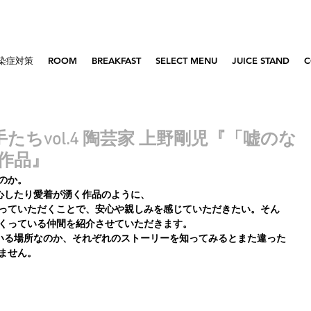
染症対策
ROOM
BREAKFAST
SELECT MENU
JUICE STAND
C
手たちvol.4 陶芸家 上野剛児『「嘘のな
作品』
るのか。
心したり愛着が湧く作品のように、
て知っていただくことで、安心や親しみを感じていただきたい。そん
チづくっている仲間を紹介させていただきます。
いる場所なのか、それぞれのストーリーを知ってみるとまた違った
れません。