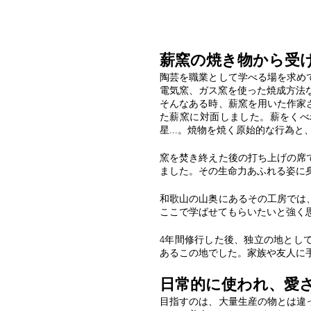
薪窯の焼き物から受
陶芸を職業として学べる場を求め
電気窯、ガス窯を使った焼成方法
そんなある時、薪窯を用いた作家
た薪窯に対面しました。薪をくべ
星...。焼物を焼く原始的な行為
窯を焚き終えた後の打ち上げの席
ました。その生命力あふれる姿に
和歌山の山奥にあるその工房では
ここ
で学ばせてもらいたいと強く
4年間修行した後、独立の地とし
あるこの
地でした。家族や友人に
日常的に使われ、愛
目指すのは、大量生産の物とは違