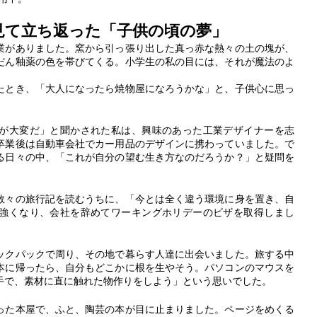
見て立ち返った「子供の頃の夢」
業がありました。窯から引っ張り出した真っ赤な熱々の土の塊が、
だん釉薬の色を帯びてくる。小学生の私の目には、それが魔法のよ
たとき、「大人になったら焼物屋になろうかな」と、子供心に思っ
が大変だ」と聞かされた私は、興味のあった工業デザイナーを志
卒業後は自動車会社でカー用品のデザインに携わっていました。で
る日々の中、「これが自分の望む生き方なのだろうか？」と疑問を
数々の旅行記を読むうちに、「今とは全く違う環境に身を置き、自
強くなり、会社を辞めてワーキングホリデーのビザを取得しまし
ックパックで周り、その地で暮らす人達に出会いました。旅する中
本に帰ったら、自分もどこかに根を生やそう。パソコンのマウスを
手で、素材に直に触れた物作りをしよう」という思いでした。
った本屋で、ふと、陶芸の本が目に止まりました。ページをめくる