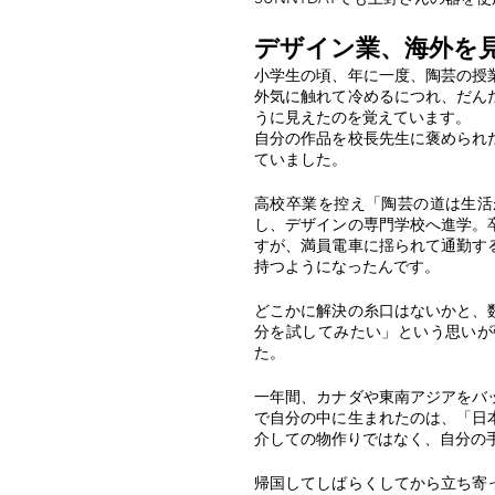
デザイン業、海外を
小学生の頃、年に一度、陶芸の授
外気に触れて冷めるにつれ、だん
うに見
えたのを覚えています。
自分の作品を校長先生に褒められ
ていました。
高校卒業を控え「陶芸の道は生活
し、デザインの専門学校へ進学。
すが、満員電車に揺られて通勤す
持つようにな
ったんです。
どこかに解決の糸口はないかと、
分を試してみたい」という思いが
た。
一年間、カナダや東南アジアをバ
で自分の中に生まれたのは、「日
介しての物作りではなく、自分の
帰国してしばらくしてから立ち寄