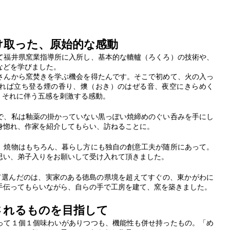
け取った、原始的な感動
て福井県窯業指導所に入所し、基本的な轆轤（ろくろ）の技術や、
などを学びました。
さんから窯焚きを学
ぶ機会を得たんです。そこで
初めて、火の入っ
れば立ち登る煙の香り、燠（おき）のはぜる音、夜空にきらめく
と、それに伴う五感を刺激する感動。
で、私は釉薬の掛かっていない黒っぽい焼締めのぐい呑みを手にし
身惚れ、作家を紹介してもらい、訪ねる
ことに。
、焼物はもちろん、暮らし方にも独自の創意工夫が随所にあって。
思い、弟子入りをお願いして受け入れ
て頂きました。
て選んだのは、実家のある徳島の県境を超えてすぐの、東か
がわに
手伝ってもらいながら、自らの手で工房を建て、窯を築きました。
されるものを目指して
って１個１個味わいがありつつも、機能性も併せ持ったもの。「め