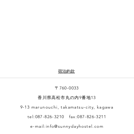
宿泊約款
〒760-0033
香川県高松市丸の内9番地13
9-13 marunouchi, takamatsu-city, kagawa
tel:087-826-3210 fax:087-826-3211
© 2023 by CASA 3. Proudly created with
Wix.com
e-mail:
info@sunnydayhostel.com