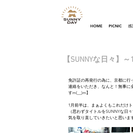
HOME
PICNIC
感
【SUNNYな日々】～
免許証の再発行の為に、京都に行
連絡をいただき、なんと！無事に
すm(__)m】
1月前半は、まぁよくもこれだけ
（思わずタイトルをSUNNYな日々
気を取り直していきたいと思いま