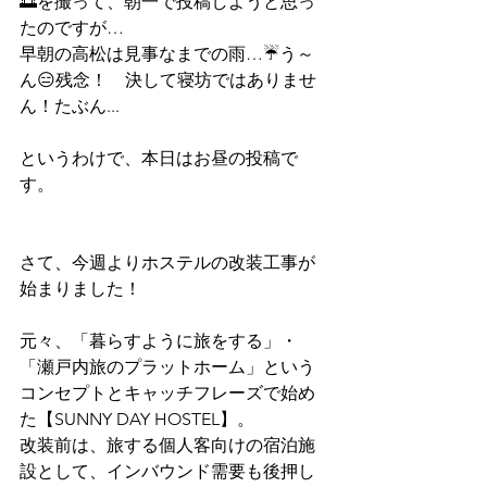
🌅を撮って、朝一で投稿しようと思っ
たのですが…
早朝の高松は見事なまでの雨…☔️う～
ん😑残念！　決して寝坊ではありませ
ん！たぶん...
というわけで、本日はお昼の投稿で
す。
さて、今週よりホステルの改装工事が
始まりました！
元々、「暮らすように旅をする」・
「瀬戸内旅のプラットホーム」という
コンセプトとキャッチフレーズで始め
た【SUNNY DAY HOSTEL】。
改装前は、旅する個人客向けの宿泊施
設として、インバウンド需要も後押し