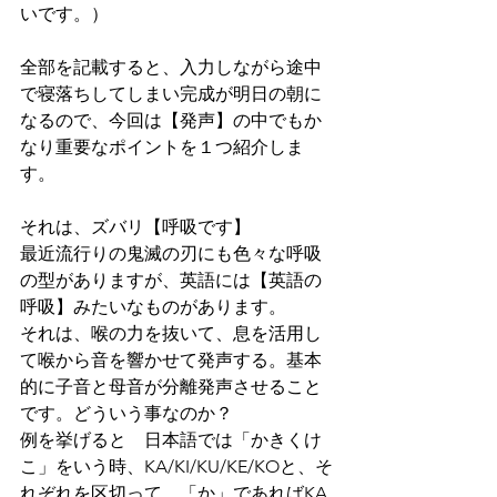
いです。）
全部を記載すると、入力しながら途中
で寝落ちしてしまい完成が明日の朝に
なるので、今回は【発声】の中でもか
なり重要なポイントを１つ紹介しま
す。
それは、ズバリ【呼吸です】
最近流行りの鬼滅の刃にも色々な呼吸
の型がありますが、英語には【英語の
呼吸】みたいなものがあります。
それは、喉の力を抜いて、息を活用し
て喉から音を響かせて発声する。基本
的に子音と母音が分離発声させること
です。どういう事なのか？
例を挙げると　日本語では「かきくけ
こ」をいう時、KA/KI/KU/KE/KOと、そ
れぞれを区切って、「か」であればKA