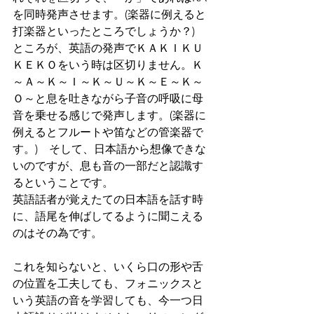
を同時発声させます。(楽器に例えると
打楽器といったところでしょうか？)
ところが、英語の発声でＫＡＫＩＫＵ
ＫＥＫＯをいう時は区切りません。Ｋ
～Ａ～Ｋ～Ｉ～Ｋ～Ｕ～Ｋ～Ｅ～Ｋ～
Ｏ～と息を吐きながら子音の呼吸に母
音を乗せる感じで発声します。(楽器に
例えるとフルートや笛などの管楽器で
す。)　そして、日本語から想像できな
いのですが、息も音の一部だと認識す
るということです。
英語話者が覚えたての日本語を話す時
に、語尾を伸ばしてるように聞こえる
のはその為です。
これを知らないと、いくら口の形や舌
の位置を工夫しても、フォニックスと
いう英語の音を学習しても、今一つ日