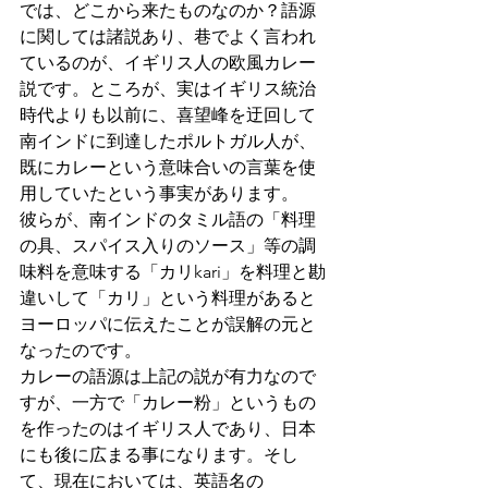
では、どこから来たものなのか？語源
に関しては諸説あり、巷でよく言われ
ているのが、イギリス人の欧風カレー
説です。ところが、実はイギリス統治
時代よりも以前に、喜望峰を迂回して
南インドに到達したポルトガル人が、
既にカレーという意味合いの言葉を使
用していたという事実があります。
彼らが、南インドのタミル語の「料理
の具、スパイス入りのソース」等の調
味料を意味する「カリkari」を料理と勘
違いして「カリ」という料理があると
ヨーロッパに伝えたことが誤解の元と
なったのです。
カレーの語源は上記の説が有力なので
すが、一方で「カレー粉」というもの
を作ったのはイギリス人であり、日本
にも後に広まる事になります。そし
て、現在においては、英語名の