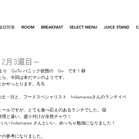
染症対策
ROOM
BREAKFAST
SELECT MENU
JUICE STAND
C
12月3週目～
により　GoTo パニック状態の　Go　です！😅
たら、今回は未だマシのようです。
かやっとります。💪💪
末の土・日と、フードスペシャリスト　hidamareeさんのランチイベ
ミールですが、とても食べ応えのあるランチでした。😋
料理と違い、盛り付けが全然チャウ！
といい hidamaree さんといい、めっちゃ勉強になりました！
ーの参考になりました。