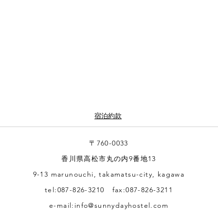
宿泊約款
〒760-0033
香川県高松市丸の内9番地13
9-13 marunouchi, takamatsu-city, kagawa
tel:087-826-3210 fax:087-826-3211
© 2023 by CASA 3. Proudly created with
Wix.com
e-mail:
info@sunnydayhostel.com