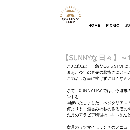
HOME
PICNIC
感
【SUNNYな日々】～
こんばんは！　急なGoTo STOP
まぁ、今年の春先の悲惨さに比べ
このような事に挫けずに日々なんと
さて、SUNNY DAY では、今週
ントを
開催いたしました。ベジタリアン
何よりも、酒呑みの私の作る漢の
先月のアラビア料理のhalzunさん
次月のサツマイモランチのメニュ